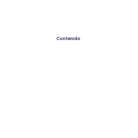
Contenido
Paquete Básico
Dar un vistazo