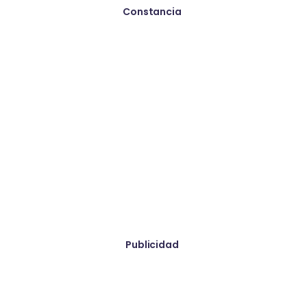
Constancia
Paquete Avanzado
Dar un vistazo
Publicidad
Paquete Marketing
Dar un vistazo